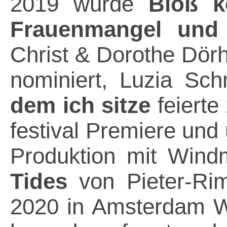
2019 wurde
Bloß k
Frauenmangel und
Christ & Dorothe Dörh
nominiert, Luzia Sc
dem ich sitze
feierte
festival Premiere und 
Produktion mit Wind
Tides
von Pieter-Ri
2020 in Amsterdam We