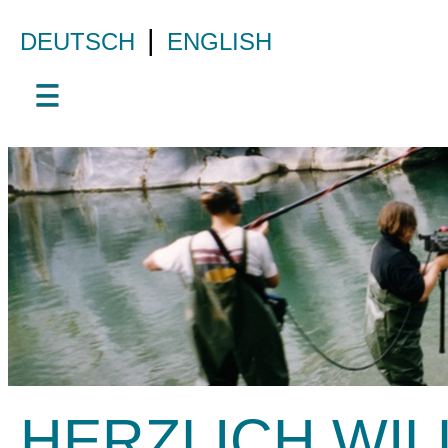
|
DEUTSCH
ENGLISH
☰
HERZLICH WI